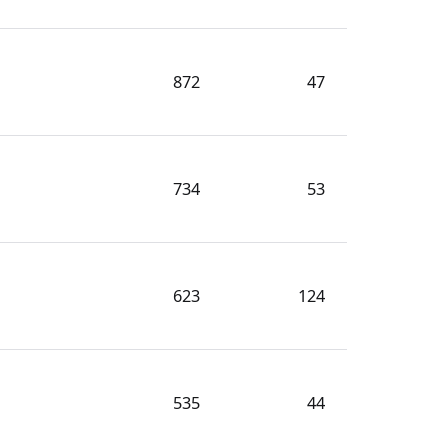
872
47
734
53
623
124
535
44