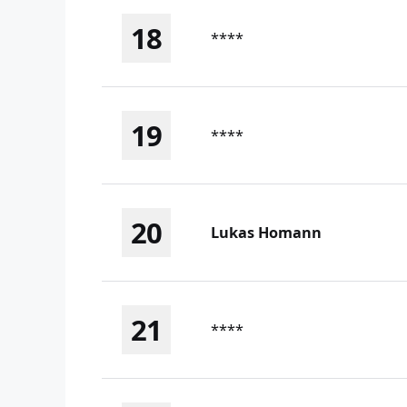
18
****
19
****
20
Lukas Homann
21
****