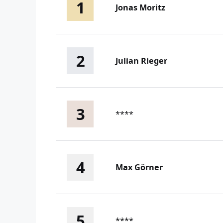
1
Jonas Moritz
2
Julian Rieger
3
****
4
Max Görner
5
****