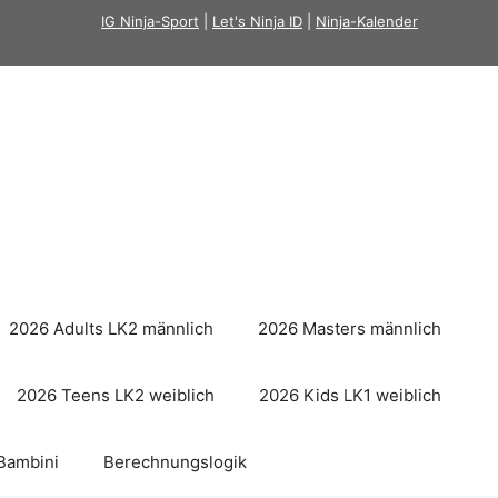
IG Ninja-Sport
|
Let's Ninja ID
|
Ninja-Kalender
2026 Adults LK2 männlich
2026 Masters männlich
2026 Teens LK2 weiblich
2026 Kids LK1 weiblich
Bambini
Berechnungslogik