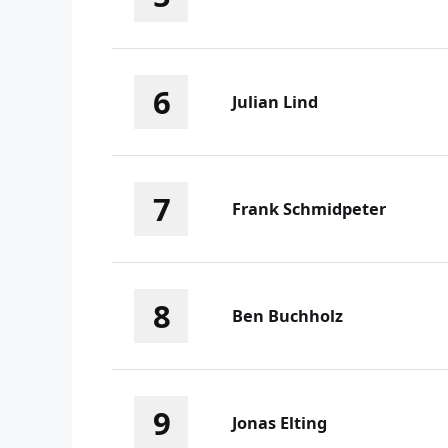
6
Julian Lind
7
Frank Schmidpeter
8
Ben Buchholz
9
Jonas Elting