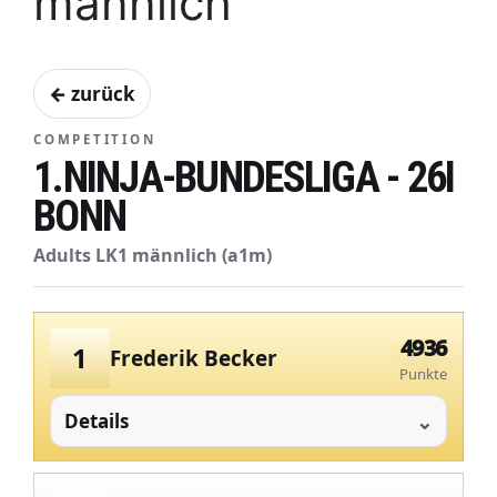
männlich
← zurück
COMPETITION
1.NINJA-BUNDESLIGA - 26I
BONN
Adults LK1 männlich (a1m)
4936
1
Frederik Becker
Punkte
Details