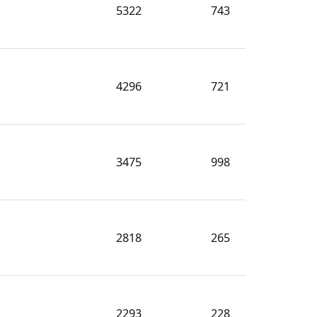
5322
743
4296
721
3475
998
2818
265
2293
228