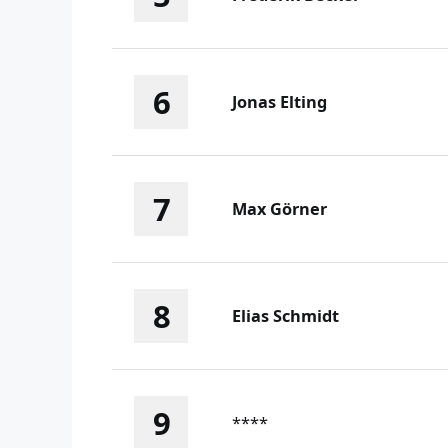
6
Jonas Elting
7
Max Görner
8
Elias Schmidt
9
****