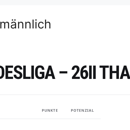
 männlich
DESLIGA – 26II T
PUNKTE
POTENZIAL