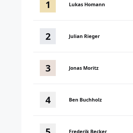
1
Lukas Homann
2
Julian Rieger
3
Jonas Moritz
4
Ben Buchholz
5
Frederik Becker