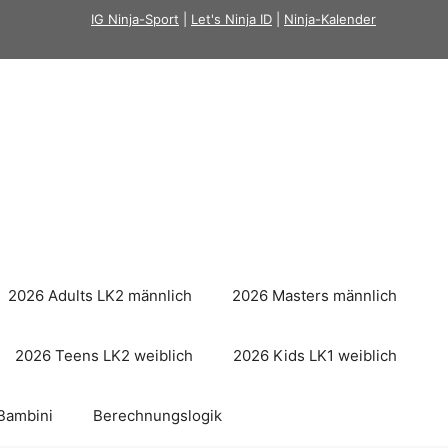
IG Ninja-Sport
|
Let's Ninja ID
|
Ninja-Kalender
2026 Adults LK2 männlich
2026 Masters männlich
2026 Teens LK2 weiblich
2026 Kids LK1 weiblich
Bambini
Berechnungslogik