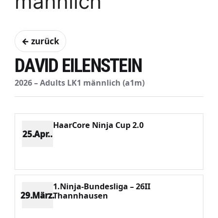
männlich
← zurück
DAVID EILENSTEIN
2026 – Adults LK1 männlich (a1m)
HaarCore Ninja Cup 2.0
25.Apr..
Platz 9
Punkte 1041
CV 5322
Potenzial 190
1.Ninja-Bundesliga – 26II
29.März.
Thannhausen
Platz 18
Punkte 307
CV 5322