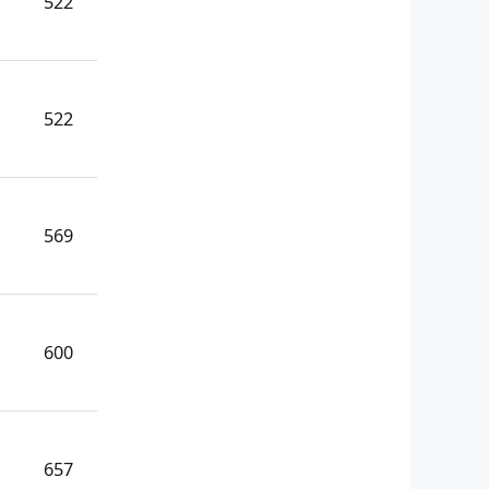
522
522
569
600
657