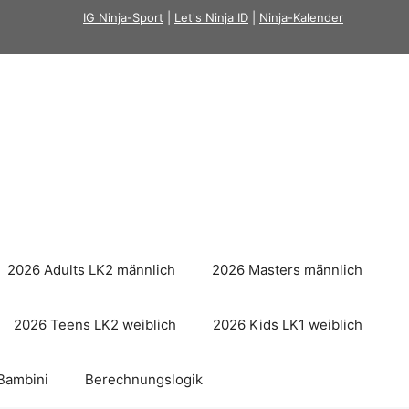
IG Ninja-Sport
|
Let's Ninja ID
|
Ninja-Kalender
2026 Adults LK2 männlich
2026 Masters männlich
2026 Teens LK2 weiblich
2026 Kids LK1 weiblich
Bambini
Berechnungslogik