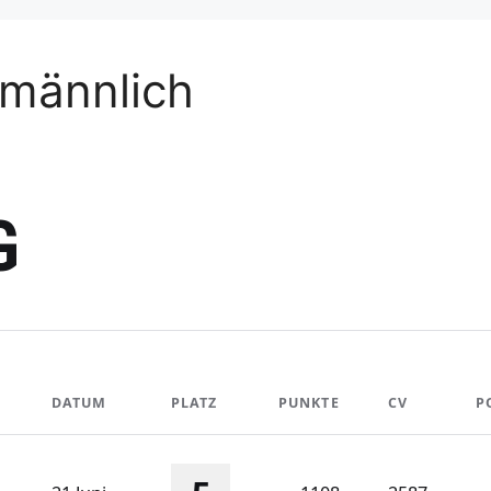
 männlich
G
DATUM
PLATZ
PUNKTE
CV
P