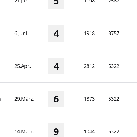
5
21.Juni.
1108
2587
4
6.Juni.
1918
3757
4
25.Apr..
2812
5322
6
n
29.März.
1873
5322
9
14.März.
1044
5322