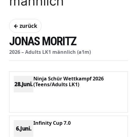
männlich
← zurück
JONAS MORITZ
2026 – Adults LK1 männlich (a1m)
Ninja Schür Wettkampf 2026
28.Juni.
(Teens/Adults LK1)
Platz 3
Punkte 2056
CV 3197
Potenzial 877
Infinity Cup 7.0
6.Juni.
Platz 2
Punkte 3003
CV 3757