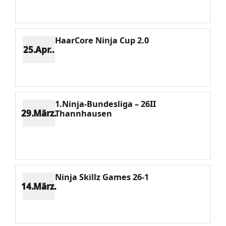
Potenzial 920
HaarCore Ninja Cup 2.0
25.Apr..
Platz 2
Punkte 4293
CV 5322
Potenzial 928
1.Ninja-Bundesliga – 26II
29.März.
Thannhausen
Platz 3
Punkte 3475
CV 5322
Potenzial 998
Ninja Skillz Games 26-1
14.März.
Platz 1
Punkte 5322
CV 5322
Potenzial 965