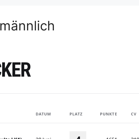
 männlich
CKER
DATUM
PLATZ
PUNKTE
CV