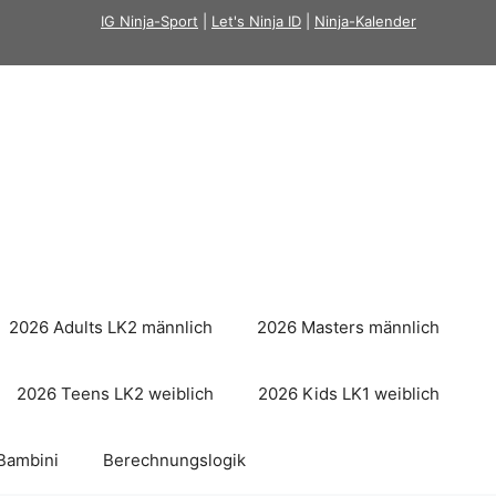
IG Ninja-Sport
|
Let's Ninja ID
|
Ninja-Kalender
2026 Adults LK2 männlich
2026 Masters männlich
2026 Teens LK2 weiblich
2026 Kids LK1 weiblich
Bambini
Berechnungslogik