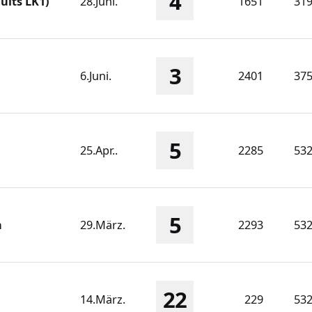
4
ults LK1)
28.Juni.
1651
31
3
6.Juni.
2401
37
5
25.Apr..
2285
53
5
n
29.März.
2293
53
22
14.März.
229
53