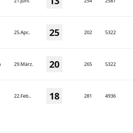
13
21.Juni.
254
2587
25
25.Apr..
202
5322
20
n
29.März.
265
5322
18
22.Feb..
281
4936