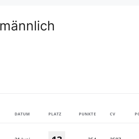
 männlich
DATUM
PLATZ
PUNKTE
CV
P