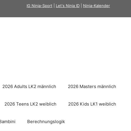
IG Ninja-Sport
|
Let's Ninja ID
|
Ninja-Kalender
2026 Adults LK2 männlich
2026 Masters männlich
2026 Teens LK2 weiblich
2026 Kids LK1 weiblich
Bambini
Berechnungslogik