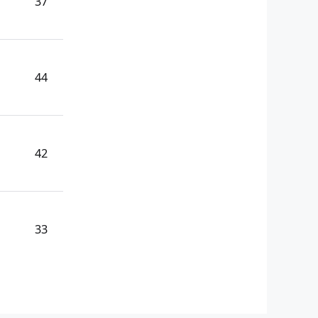
37
44
42
33