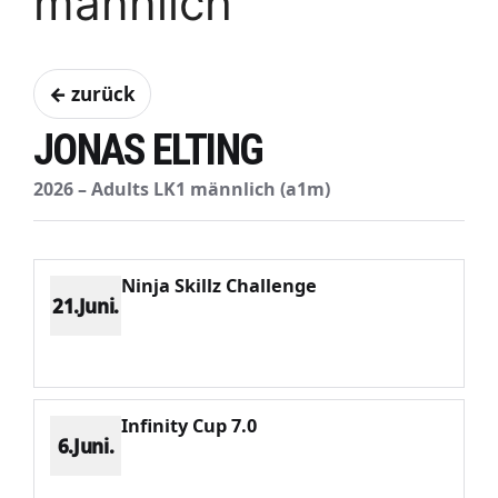
männlich
← zurück
JONAS ELTING
2026 – Adults LK1 männlich (a1m)
Ninja Skillz Challenge
21.Juni.
Platz 5
Punkte 1108
CV 2587
Potenzial 522
Infinity Cup 7.0
6.Juni.
Platz 4
Punkte 1918
CV 3757
Potenzial 522