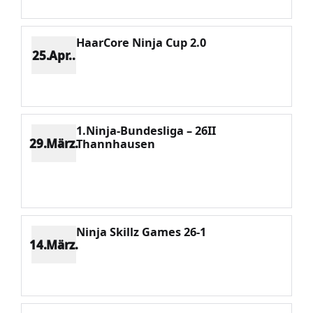
HaarCore Ninja Cup 2.0
25.Apr..
Platz 4
Punkte 2812
CV 5322
Potenzial 569
1.Ninja-Bundesliga – 26II
29.März.
Thannhausen
Platz 6
Punkte 1873
CV 5322
Potenzial 600
Ninja Skillz Games 26-1
14.März.
Platz 9
Punkte 1044
CV 5322
Potenzial 657