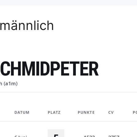
 männlich
SCHMIDPETER
h (a1m)
DATUM
PLATZ
PUNKTE
CV
P