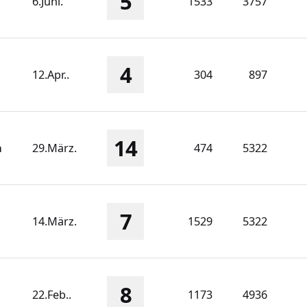
5
6.Juni.
1533
3757
4
12.Apr..
304
897
14
n
29.März.
474
5322
7
14.März.
1529
5322
8
22.Feb..
1173
4936