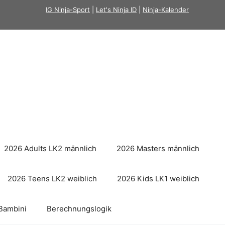
IG Ninja-Sport
|
Let's Ninja ID
|
Ninja-Kalender
2026 Adults LK2 männlich
2026 Masters männlich
2026 Teens LK2 weiblich
2026 Kids LK1 weiblich
Bambini
Berechnungslogik