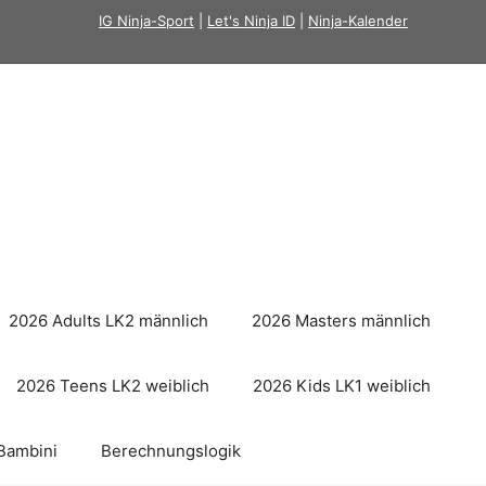
IG Ninja-Sport
|
Let's Ninja ID
|
Ninja-Kalender
2026 Adults LK2 männlich
2026 Masters männlich
2026 Teens LK2 weiblich
2026 Kids LK1 weiblich
Bambini
Berechnungslogik