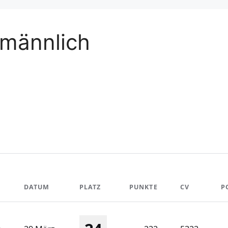
 männlich
DATUM
PLATZ
PUNKTE
CV
P