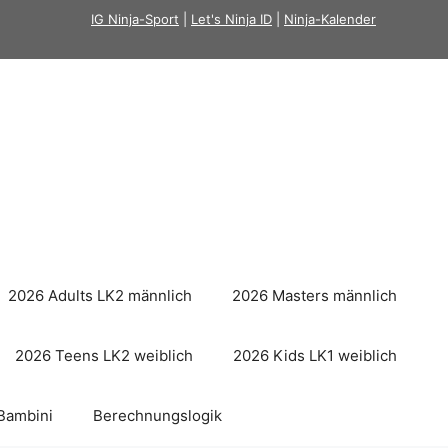
IG Ninja-Sport
|
Let's Ninja ID
|
Ninja-Kalender
2026 Adults LK2 männlich
2026 Masters männlich
2026 Teens LK2 weiblich
2026 Kids LK1 weiblich
Bambini
Berechnungslogik