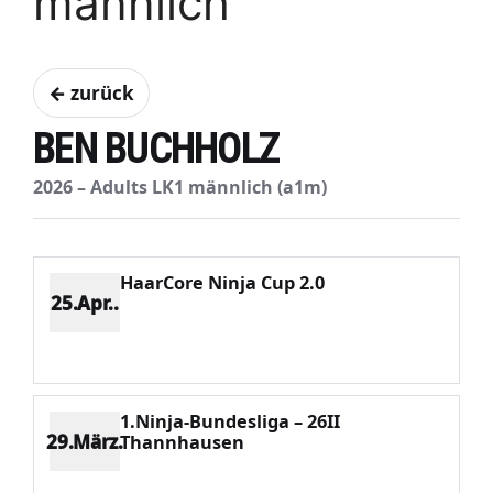
männlich
← zurück
BEN BUCHHOLZ
2026 – Adults LK1 männlich (a1m)
HaarCore Ninja Cup 2.0
25.Apr..
Platz 17
Punkte 322
CV 5322
Potenzial 338
1.Ninja-Bundesliga – 26II
29.März.
Thannhausen
Platz 4
Punkte 2818
CV 5322