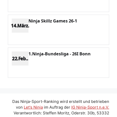
Potenzial 265
Ninja Skillz Games 26-1
14.März.
Platz 8
Punkte 1260
CV 5322
Potenzial 253
1.Ninja-Bundesliga - 26I Bonn
22.Feb..
Platz 6
Punkte 1734
CV 4936
Potenzial 182
Das Ninja-Sport-Ranking wird erstellt und betrieben
von
Let's Ninja
im Auftrag der
IG Ninja-Sport n.e.V.
Verantwortlich: Steffen Moritz, Oderstr. 30b, 53332