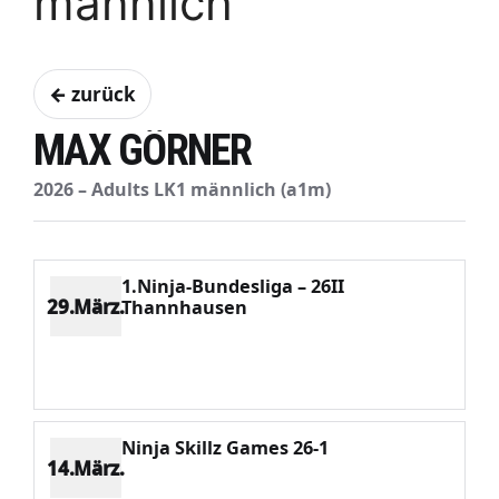
männlich
← zurück
MAX GÖRNER
2026 – Adults LK1 männlich (a1m)
1.Ninja-Bundesliga – 26II
29.März.
Thannhausen
Platz 7
Punkte 1536
CV 5322
Potenzial 240
Ninja Skillz Games 26-1
14.März.
Platz 4
Punkte 2813
CV 5322