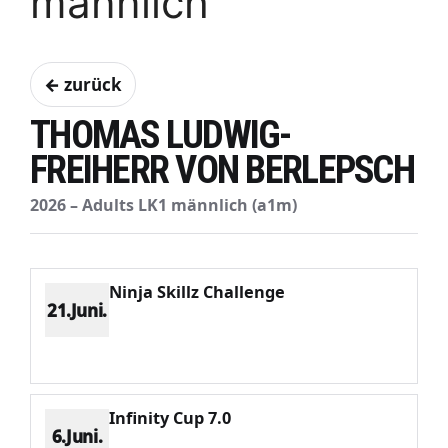
männlich
← zurück
THOMAS LUDWIG-
FREIHERR VON BERLEPSCH
2026 – Adults LK1 männlich (a1m)
Ninja Skillz Challenge
21.Juni.
Platz 11
Punkte 351
CV 2587
Potenzial 107
Infinity Cup 7.0
6.Juni.