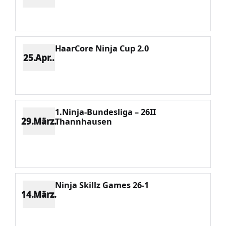
Platz 5
Punkte 1533
CV 3757
Potenzial 52
HaarCore Ninja Cup 2.0
25.Apr..
Platz 23
Punkte 216
CV 5322
Potenzial 46
1.Ninja-Bundesliga – 26II
29.März.
Thannhausen
Platz 21
Punkte 251
CV 5322
Potenzial 40
Ninja Skillz Games 26-1
14.März.
Platz 15
Punkte 408
CV 5322
Potenzial 24