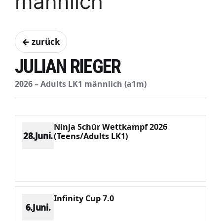
männlich
← zurück
JULIAN RIEGER
2026 – Adults LK1 männlich (a1m)
Ninja Schür Wettkampf 2026
28.Juni.
(Teens/Adults LK1)
Platz 2
Punkte 2563
CV 3197
Potenzial 763
Infinity Cup 7.0
6.Juni.
Platz 1
Punkte 3757
CV 3757