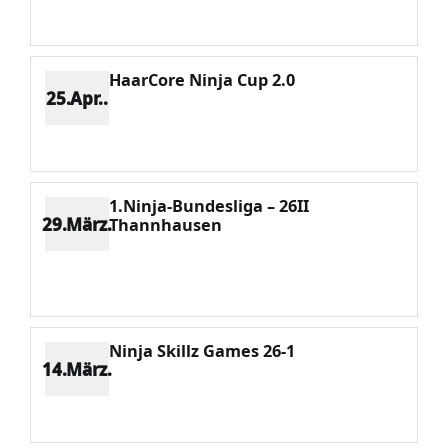
Potenzial 712
HaarCore Ninja Cup 2.0
25.Apr..
Platz 11
Punkte 730
CV 5322
Potenzial 768
1.Ninja-Bundesliga – 26II
29.März.
Thannhausen
Platz 2
Punkte 4296
CV 5322
Potenzial 721
Ninja Skillz Games 26-1
14.März.
Platz 2
Punkte 4294
CV 5322
Potenzial 635