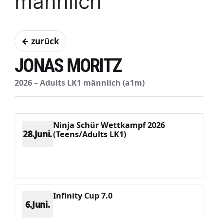
männlich
← zurück
JONAS MORITZ
2026 – Adults LK1 männlich (a1m)
Ninja Schür Wettkampf 2026
28.Juni.
(Teens/Adults LK1)
Platz 3
Punkte 2056
CV 3197
Potenzial 877
Infinity Cup 7.0
6.Juni.
Platz 2
Punkte 3003
CV 3757