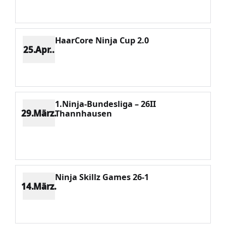
Potenzial 920
HaarCore Ninja Cup 2.0
25.Apr..
Platz 2
Punkte 4293
CV 5322
Potenzial 928
1.Ninja-Bundesliga – 26II
29.März.
Thannhausen
Platz 3
Punkte 3475
CV 5322
Potenzial 998
Ninja Skillz Games 26-1
14.März.
Platz 1
Punkte 5322
CV 5322
Potenzial 965