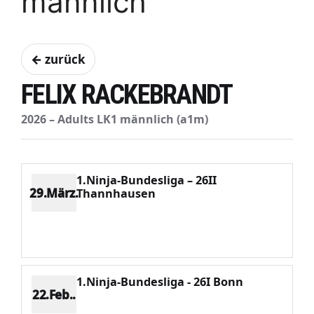
männlich
← zurück
FELIX RACKEBRANDT
2026 – Adults LK1 männlich (a1m)
1.Ninja-Bundesliga – 26II
29.März.
Thannhausen
Platz 23
Punkte 229
CV 5322
Potenzial 17
1.Ninja-Bundesliga - 26I Bonn
22.Feb..
Platz 15
Punkte 383
CV 4936