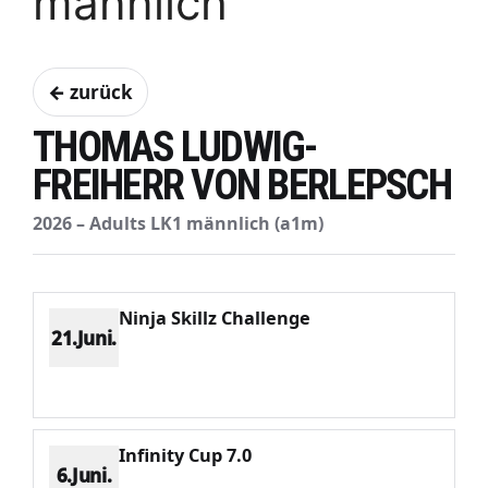
männlich
← zurück
THOMAS LUDWIG-
FREIHERR VON BERLEPSCH
2026 – Adults LK1 männlich (a1m)
Ninja Skillz Challenge
21.Juni.
Platz 11
Punkte 351
CV 2587
Potenzial 107
Infinity Cup 7.0
6.Juni.