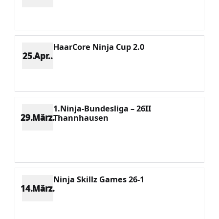
Platz 5
Punkte 1533
CV 3757
Potenzial 52
HaarCore Ninja Cup 2.0
25.Apr..
Platz 23
Punkte 216
CV 5322
Potenzial 46
1.Ninja-Bundesliga – 26II
29.März.
Thannhausen
Platz 21
Punkte 251
CV 5322
Potenzial 40
Ninja Skillz Games 26-1
14.März.
Platz 15
Punkte 408
CV 5322
Potenzial 24