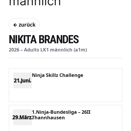
männlich
← zurück
NIKITA BRANDES
2026 – Adults LK1 männlich (a1m)
Ninja Skillz Challenge
21.Juni.
Platz 6
Punkte 903
CV 2587
Potenzial 52
1.Ninja-Bundesliga – 26II
29.März.
Thannhausen
Platz 16
Punkte 372
CV 5322