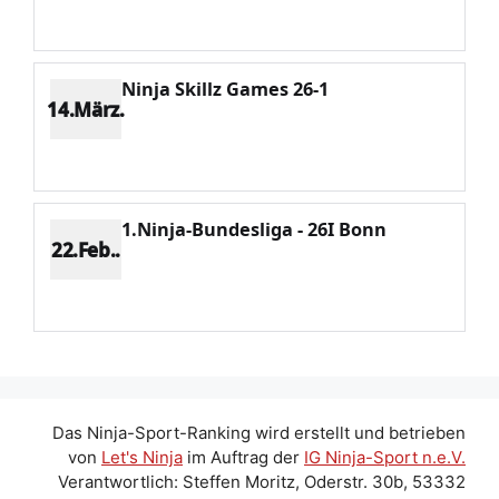
Potenzial 46
Ninja Skillz Games 26-1
14.März.
Platz 16
Punkte 362
CV 5322
Potenzial 33
1.Ninja-Bundesliga - 26I Bonn
22.Feb..
Platz 11
Punkte 685
CV 4936
Potenzial 70
Das Ninja-Sport-Ranking wird erstellt und betrieben
von
Let's Ninja
im Auftrag der
IG Ninja-Sport n.e.V.
Verantwortlich: Steffen Moritz, Oderstr. 30b, 53332