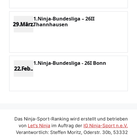
1.Ninja-Bundesliga – 26II
29.März.
Thannhausen
Platz 20
Punkte 265
CV 5322
Potenzial 42
1.Ninja-Bundesliga - 26I Bonn
22.Feb..
Platz 18
Punkte 281
CV 4936
Potenzial 33
Das Ninja-Sport-Ranking wird erstellt und betrieben
von
Let's Ninja
im Auftrag der
IG Ninja-Sport n.e.V.
Verantwortlich: Steffen Moritz, Oderstr. 30b, 53332