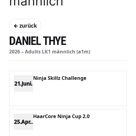
männlich
← zurück
DANIEL THYE
2026 – Adults LK1 männlich (a1m)
Ninja Skillz Challenge
21.Juni.
Platz 13
Punkte 254
CV 2587
Potenzial 37
HaarCore Ninja Cup 2.0
25.Apr..
Platz 25
Punkte 202
CV 5322
Potenzial 44