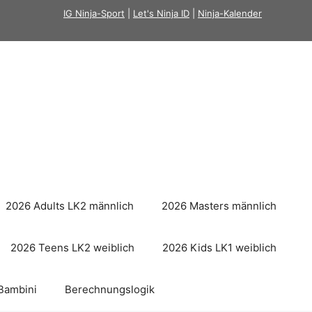
IG Ninja-Sport
|
Let's Ninja ID
|
Ninja-Kalender
2026 Adults LK2 männlich
2026 Masters männlich
2026 Teens LK2 weiblich
2026 Kids LK1 weiblich
Bambini
Berechnungslogik