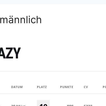
 männlich
ZAZY
DATUM
PLATZ
PUNKTE
CV
P