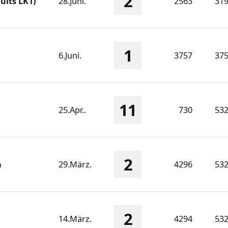
2
ults LK1)
28.Juni.
2563
31
1
6.Juni.
3757
37
11
25.Apr..
730
53
2
n
29.März.
4296
53
2
14.März.
4294
53