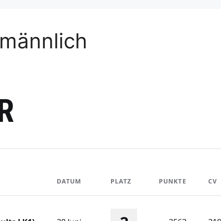
 männlich
R
DATUM
PLATZ
PUNKTE
CV