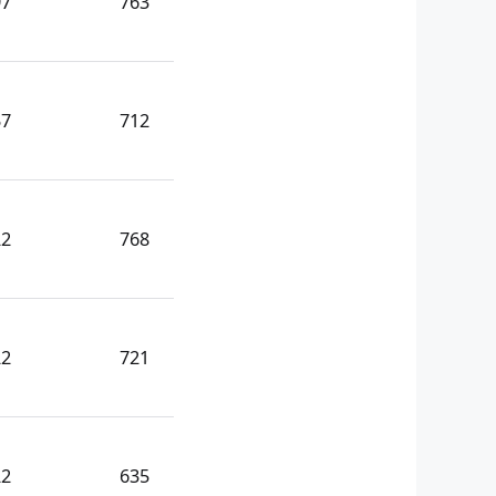
97
763
57
712
22
768
22
721
22
635