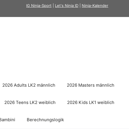
IG Ninja-Sport
|
Let's Ninja ID
|
Ninja-Kalender
2026 Adults LK2 männlich
2026 Masters männlich
2026 Teens LK2 weiblich
2026 Kids LK1 weiblich
Bambini
Berechnungslogik