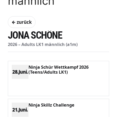
männlich
← zurück
JONA SCHÖNE
2026 – Adults LK1 männlich (a1m)
Ninja Schür Wettkampf 2026
28.Juni.
(Teens/Adults LK1)
Platz 1
Punkte 3197
CV 3197
Potenzial 205
Ninja Skillz Challenge
21.Juni.
Platz 2
Punkte 2086
CV 2587