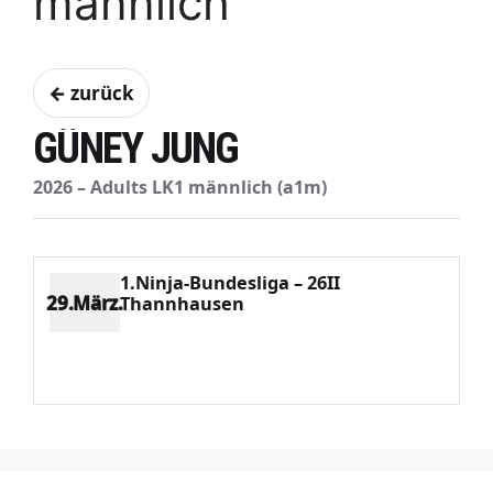
männlich
← zurück
GÜNEY JUNG
2026 – Adults LK1 männlich (a1m)
1.Ninja-Bundesliga – 26II
29.März.
Thannhausen
Platz 24
Punkte 222
CV 5322
Potenzial 70