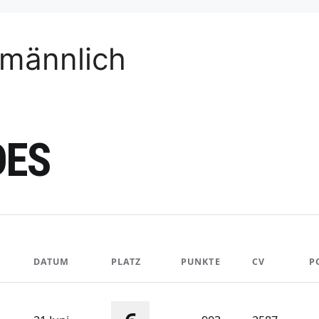
 männlich
DES
DATUM
PLATZ
PUNKTE
CV
P