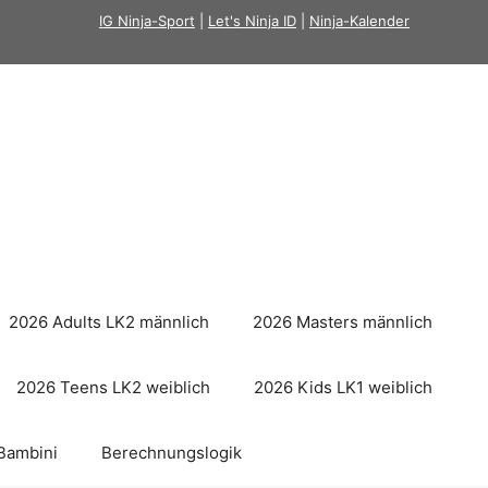
IG Ninja-Sport
|
Let's Ninja ID
|
Ninja-Kalender
2026 Adults LK2 männlich
2026 Masters männlich
2026 Teens LK2 weiblich
2026 Kids LK1 weiblich
Bambini
Berechnungslogik