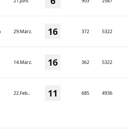
6
21.Juni.
903
2587
16
n
29.März.
372
5322
16
14.März.
362
5322
11
22.Feb..
685
4936