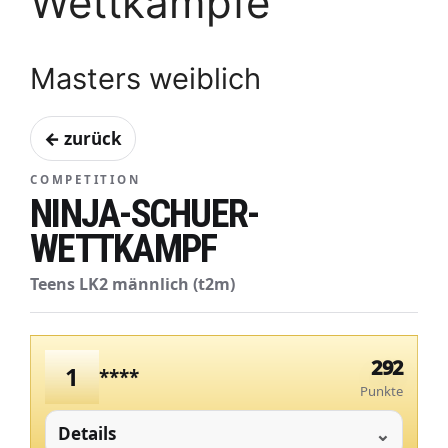
Wettkämpfe
Masters weiblich
← zurück
COMPETITION
NINJA-SCHUER-
WETTKAMPF
Teens LK2 männlich (t2m)
292
1
****
Punkte
Details