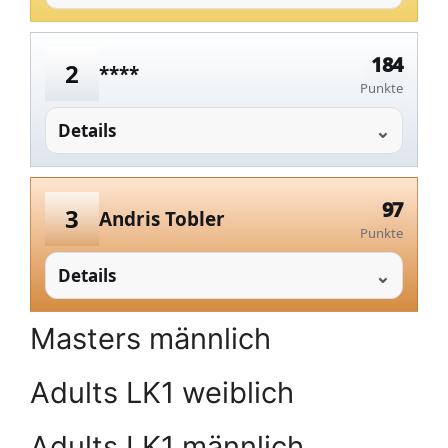
184
2
****
Punkte
Details
97
3
Andris Tobler
Punkte
Details
Masters männlich
Adults LK1 weiblich
Adults LK1 männlich