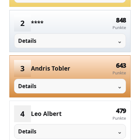
848
2
****
Punkte
Details
643
3
Andris Tobler
Punkte
Details
479
4
Leo Albert
Punkte
Details