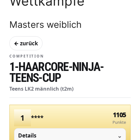
Wettkämpfe
Masters weiblich
← zurück
COMPETITION
1-HAARCORE-NINJA-
TEENS-CUP
Teens LK2 männlich (t2m)
1105
1
****
Punkte
Details