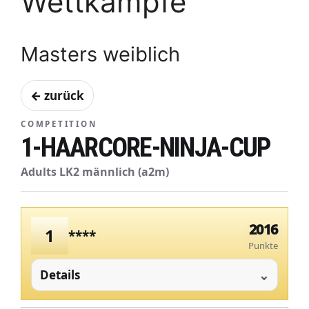
Wettkämpfe
Masters weiblich
← zurück
COMPETITION
1-HAARCORE-NINJA-CUP
Adults LK2 männlich (a2m)
2016
1
****
Punkte
Details