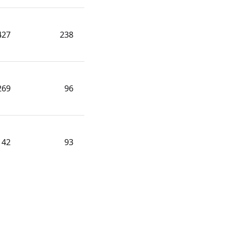
427
238
269
96
142
93