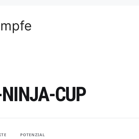
ämpfe
-NINJA-CUP
KTE
POTENZIAL