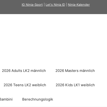
IG Ninja-Sport
|
Let's Ninja ID
|
Ninja-Kalender
2026 Adults LK2 männlich
2026 Masters männlich
2026 Teens LK2 weiblich
2026 Kids LK1 weiblich
Bambini
Berechnungslogik