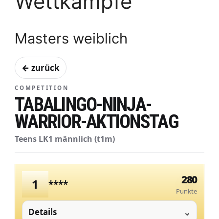
Wettkämpfe
Masters weiblich
← zurück
COMPETITION
TABALINGO-NINJA-
WARRIOR-AKTIONSTAG
Teens LK1 männlich (t1m)
280
1
****
Punkte
Details