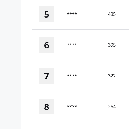
5
****
485
6
****
395
7
****
322
8
****
264