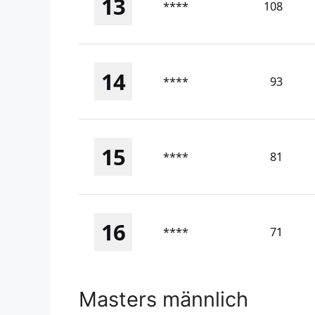
13
****
108
14
****
93
15
****
81
16
****
71
Masters männlich