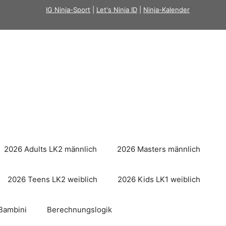
IG Ninja-Sport
|
Let's Ninja ID
|
Ninja-Kalender
2026 Adults LK2 männlich
2026 Masters männlich
2026 Teens LK2 weiblich
2026 Kids LK1 weiblich
Bambini
Berechnungslogik