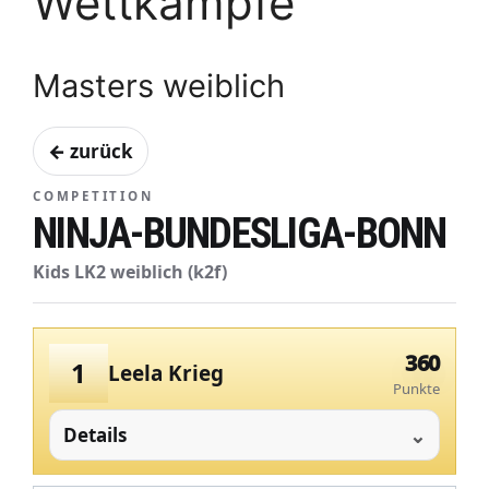
Wettkämpfe
Masters weiblich
← zurück
COMPETITION
NINJA-BUNDESLIGA-BONN
Kids LK2 weiblich (k2f)
360
1
Leela Krieg
Punkte
Details