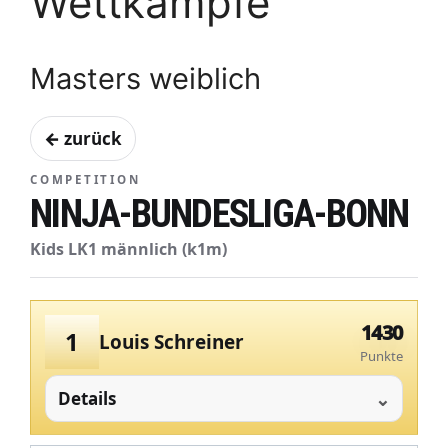
Wettkämpfe
Masters weiblich
← zurück
COMPETITION
NINJA-BUNDESLIGA-BONN
Kids LK1 männlich (k1m)
1430
1
Louis Schreiner
Punkte
Details