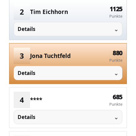
1125
2
Tim Eichhorn
Punkte
Details
880
3
Jona Tuchtfeld
Punkte
Details
685
4
****
Punkte
Details