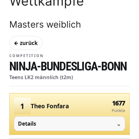
Wettkämpfe
Masters weiblich
← zurück
COMPETITION
NINJA-BUNDESLIGA-BONN
Teens LK2 männlich (t2m)
1677
1
Theo Fonfara
Punkte
Details