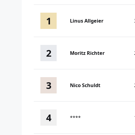
1
Linus Allgeier
2
Moritz Richter
3
Nico Schuldt
4
****