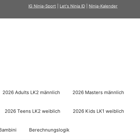
IG Ninja-Sport
|
Let's Ninja ID
|
Ninja-Kalender
2026 Adults LK2 männlich
2026 Masters männlich
2026 Teens LK2 weiblich
2026 Kids LK1 weiblich
Bambini
Berechnungslogik