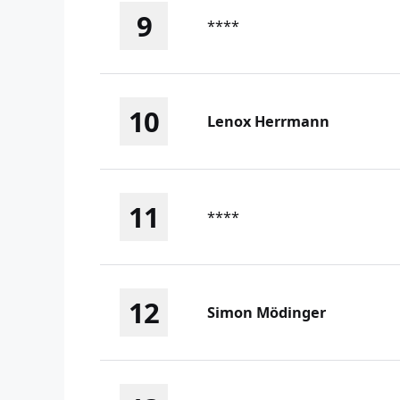
9
****
10
Lenox Herrmann
11
****
12
Simon Mödinger