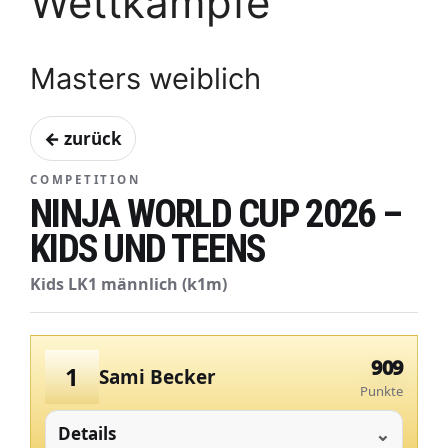
Wettkämpfe
Masters weiblich
← zurück
COMPETITION
NINJA WORLD CUP 2026 –
KIDS UND TEENS
Kids LK1 männlich (k1m)
909
1
Sami Becker
Punkte
Details