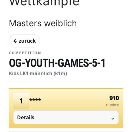
Wettkämpfe
Masters weiblich
← zurück
COMPETITION
OG-YOUTH-GAMES-5-1
Kids LK1 männlich (k1m)
910
1
****
Punkte
Details