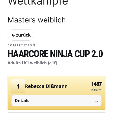
Wettkämpfe
Masters weiblich
← zurück
COMPETITION
HAARCORE NINJA CUP 2.0
Adults LK1 weiblich (a1f)
1487
1
Rebecca Dißmann
Punkte
Details