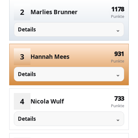
1178
2
Marlies Brunner
Punkte
Details
931
3
Hannah Mees
Punkte
Details
733
4
Nicola Wulf
Punkte
Details