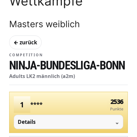
Wettkämpfe
Masters weiblich
← zurück
COMPETITION
NINJA-BUNDESLIGA-BONN
Adults LK2 männlich (a2m)
2536
1
****
Punkte
Details