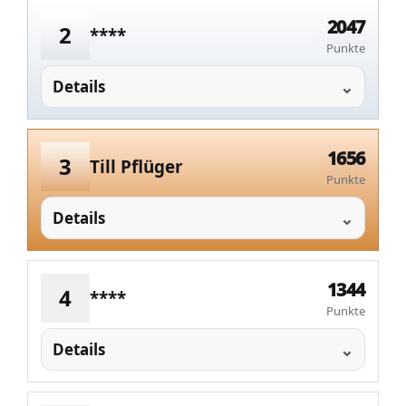
2047
2
****
Punkte
Details
1656
3
Till Pflüger
Punkte
Details
1344
4
****
Punkte
Details