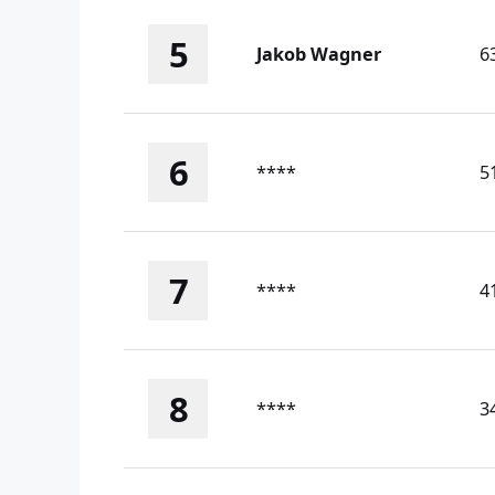
5
Jakob Wagner
6
6
****
5
7
****
4
8
****
3