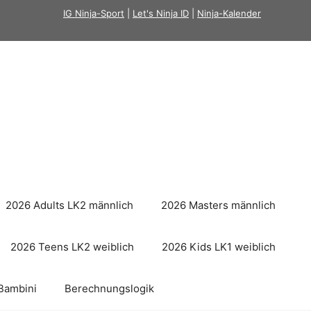
IG Ninja-Sport
|
Let's Ninja ID
|
Ninja-Kalender
2026 Adults LK2 männlich
2026 Masters männlich
2026 Teens LK2 weiblich
2026 Kids LK1 weiblich
Bambini
Berechnungslogik