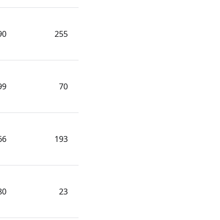
90
255
99
70
66
193
80
23