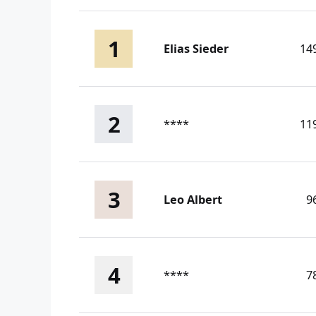
1
Elias Sieder
14
2
****
11
3
Leo Albert
9
4
****
7