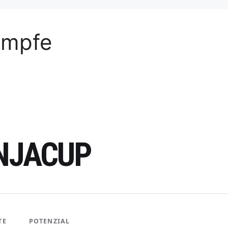
ämpfe
INJACUP
TE
POTENZIAL