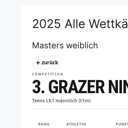
2025 Alle Wettk
Masters weiblich
← zurück
COMPETITION
3. GRAZER N
Teens LK1 männlich (t1m)
RANG
ATHLETIN
PUNK