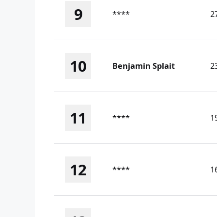
9
****
2
10
Benjamin Splait
2
11
****
1
12
****
1