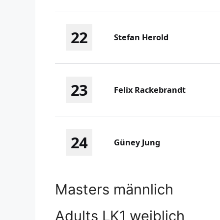
22
Stefan Herold
23
Felix Rackebrandt
24
Güney Jung
Masters männlich
Adults LK1 weiblich