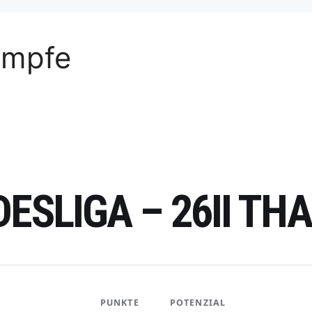
ämpfe
DESLIGA – 26II T
PUNKTE
POTENZIAL