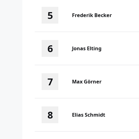
5
Frederik Becker
6
Jonas Elting
7
Max Görner
8
Elias Schmidt