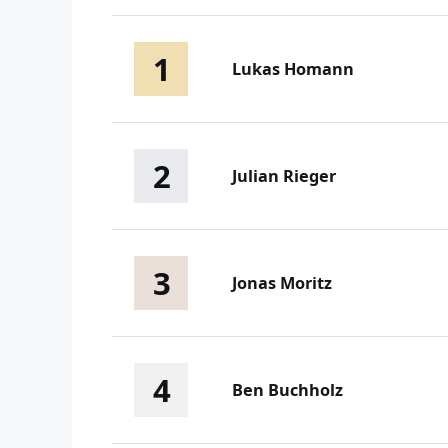
1
Lukas Homann
2
Julian Rieger
3
Jonas Moritz
4
Ben Buchholz