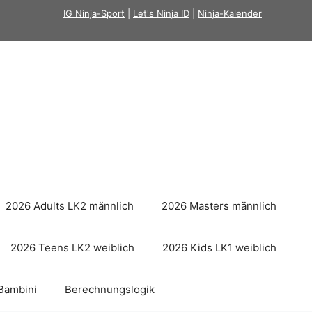
IG Ninja-Sport
|
Let's Ninja ID
|
Ninja-Kalender
2026 Adults LK2 männlich
2026 Masters männlich
2026 Teens LK2 weiblich
2026 Kids LK1 weiblich
Bambini
Berechnungslogik