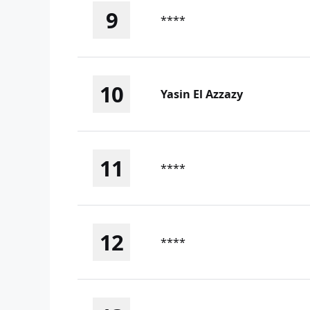
9
****
10
Yasin El Azzazy
11
****
12
****