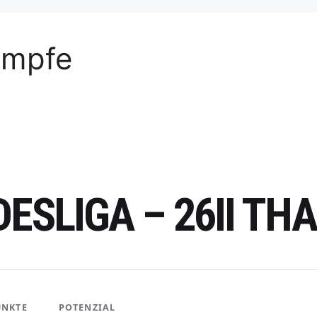
ämpfe
DESLIGA – 26II T
UNKTE
POTENZIAL