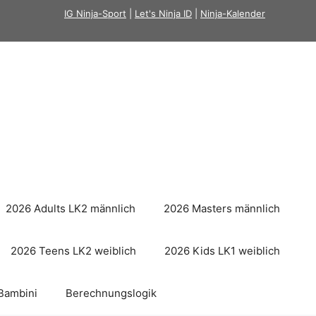
IG Ninja-Sport
|
Let's Ninja ID
|
Ninja-Kalender
2026 Adults LK2 männlich
2026 Masters männlich
2026 Teens LK2 weiblich
2026 Kids LK1 weiblich
Bambini
Berechnungslogik