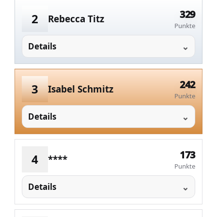
329
2
Rebecca Titz
Punkte
Details
242
3
Isabel Schmitz
Punkte
Details
173
4
****
Punkte
Details