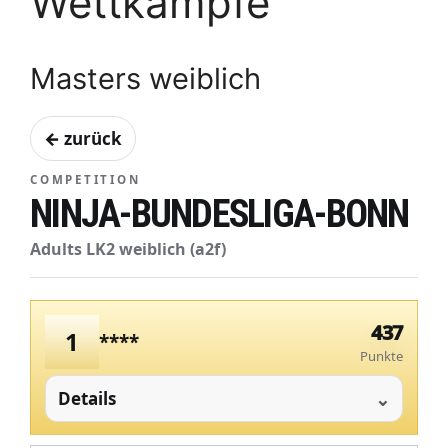
Wettkämpfe
Masters weiblich
← zurück
COMPETITION
NINJA-BUNDESLIGA-BONN
Adults LK2 weiblich (a2f)
437
1
****
Punkte
Details