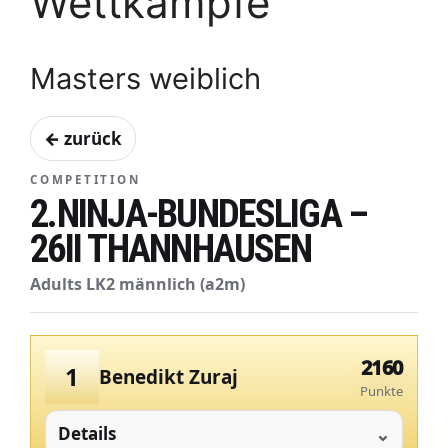
Wettkämpfe
Masters weiblich
← zurück
COMPETITION
2.NINJA-BUNDESLIGA –
26II THANNHAUSEN
Adults LK2 männlich (a2m)
2160
1
Benedikt Zuraj
Punkte
Details