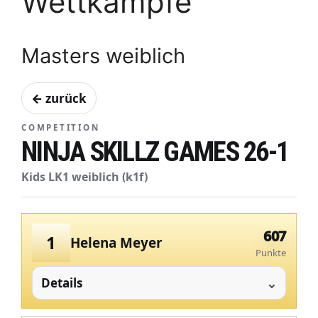
Wettkämpfe
Masters weiblich
← zurück
COMPETITION
NINJA SKILLZ GAMES 26-1
Kids LK1 weiblich (k1f)
607
1
Helena Meyer
Punkte
Details