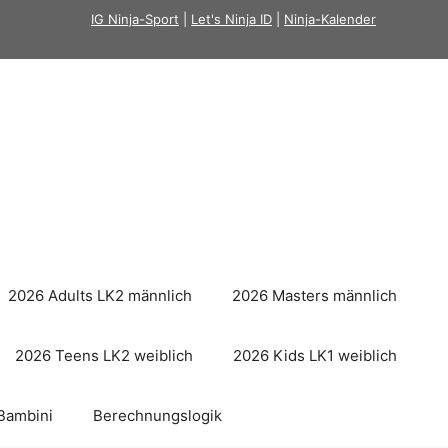
IG Ninja-Sport
|
Let's Ninja ID
|
Ninja-Kalender
2026 Adults LK2 männlich
2026 Masters männlich
2026 Teens LK2 weiblich
2026 Kids LK1 weiblich
Bambini
Berechnungslogik