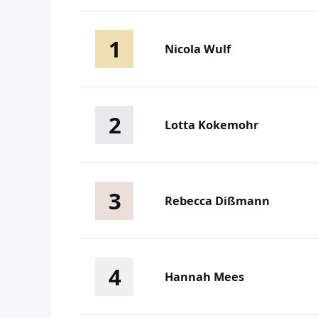
1
Nicola Wulf
2
Lotta Kokemohr
3
Rebecca Dißmann
4
Hannah Mees