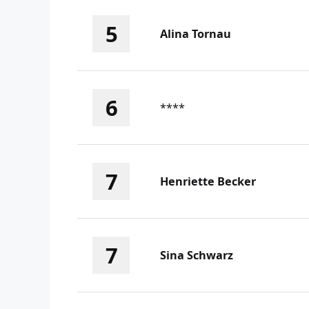
5
Alina Tornau
6
****
7
Henriette Becker
7
Sina Schwarz