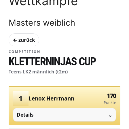
Wettkämpfe
Masters weiblich
← zurück
COMPETITION
KLETTERNINJAS CUP
Teens LK2 männlich (t2m)
170
1
Lenox Herrmann
Punkte
Details