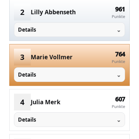
961
2
Lilly Abbenseth
Punkte
Details
764
3
Marie Vollmer
Punkte
Details
607
4
Julia Merk
Punkte
Details