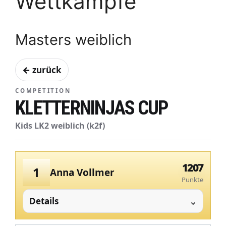
Wettkämpfe
Masters weiblich
← zurück
COMPETITION
KLETTERNINJAS CUP
Kids LK2 weiblich (k2f)
1207
1
Anna Vollmer
Punkte
Details