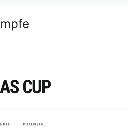
ämpfe
AS CUP
NKTE
POTENZIAL