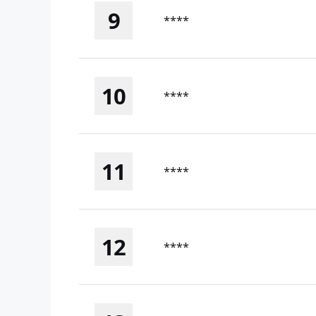
9
****
10
****
11
****
12
****