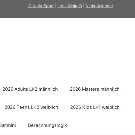
IG Ninja-Sport
|
Let's Ninja ID
|
Ninja-Kalender
2026 Adults LK2 männlich
2026 Masters männlich
2026 Teens LK2 weiblich
2026 Kids LK1 weiblich
Bambini
Berechnungslogik