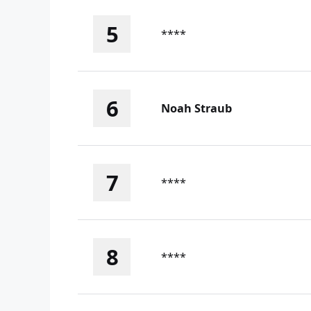
5
****
6
Noah Straub
7
****
8
****