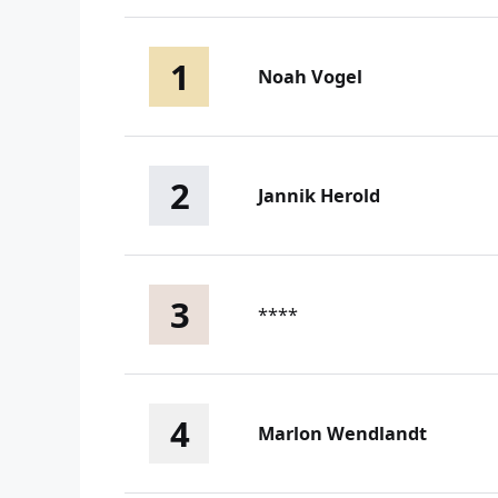
1
Noah Vogel
2
Jannik Herold
3
****
4
Marlon Wendlandt